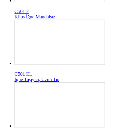
C501 F
Klips İğne Mandalsız
C501 H1
İğne Taşıyıcı, Uzun Tip