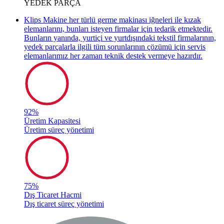
YEDEK
PARÇA
Klips Makine her türlü germe makinası iğneleri ile kızak
elemanlarını, bunları isteyen firmalar için tedarik etmektedir.
Bunların yanında, yurtiçi ve yurtdışındaki tekstil firmalarının,
yedek parçalarla ilgili tüm sorunlarının çözümü için servis
elemanlarımız her zaman teknik destek vermeye hazırdır.
92
%
Üretim Kapasitesi
Üretim süreç yönetimi
75
%
Dış Ticaret Hacmi
Dış ticaret süreç yönetimi