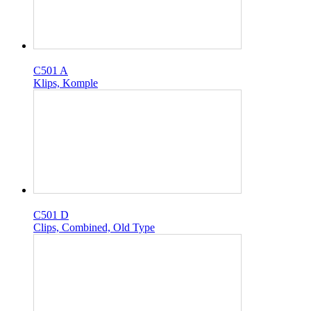
C501 A
Klips, Komple
C501 D
Clips, Combined, Old Type