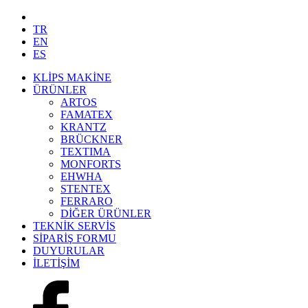
TR
EN
ES
KLİPS MAKİNE
ÜRÜNLER
ARTOS
FAMATEX
KRANTZ
BRÜCKNER
TEXTIMA
MONFORTS
EHWHA
STENTEX
FERRARO
DİĞER
ÜRÜNLER
TEKNİK SERVİS
SİPARİŞ FORMU
DUYURULAR
İLETİŞİM