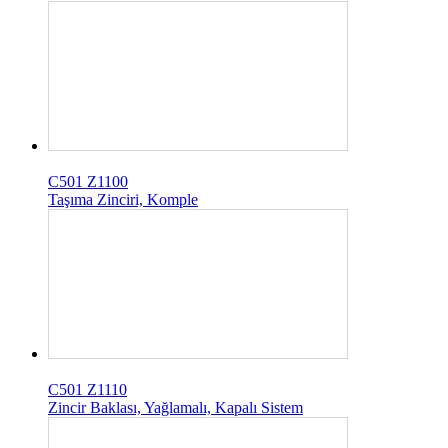
C501 Z1100
Taşıma Zinciri, Komple
C501 Z1110
Zincir Baklası, Yağlamalı, Kapalı Sistem