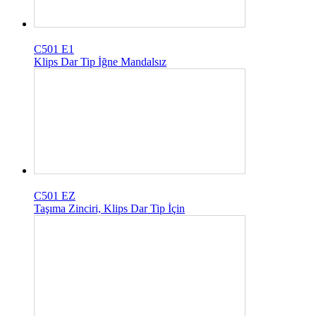
C501 E1
Klips Dar Tip İğne Mandalsız
C501 EZ
Taşıma Zinciri, Klips Dar Tip İçin