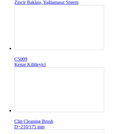
Zincir Baklası, Yağlamasız Sistem
C5009
Kenar Kilitleyici
Clip Cleaning Brush
D=210/175 mm