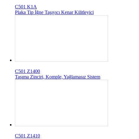
C501 K1A
Plaka Tip İğne Taşıyıcı Kenar Kilitleyici
C501 Z1400
Taşıma Zinciri, Komple, Yağlamasız Sistem
C501 Z1410