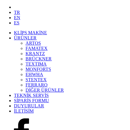
TR
EN
ES
KLİPS MAKİNE
ÜRÜNLER
ARTOS
FAMATEX
KRANTZ
BRÜCKNER
TEXTIMA
MONFORTS
EHWHA
STENTEX
FERRARO
DİĞER
ÜRÜNLER
TEKNİK SERVİS
SİPARİŞ FORMU
DUYURULAR
İLETİŞİM