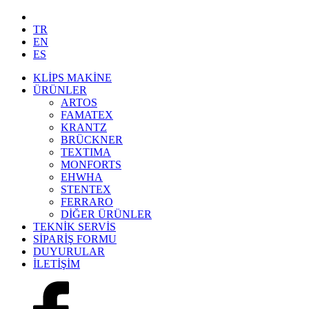
TR
EN
ES
KLİPS MAKİNE
ÜRÜNLER
ARTOS
FAMATEX
KRANTZ
BRÜCKNER
TEXTIMA
MONFORTS
EHWHA
STENTEX
FERRARO
DİĞER
ÜRÜNLER
TEKNİK SERVİS
SİPARİŞ FORMU
DUYURULAR
İLETİŞİM