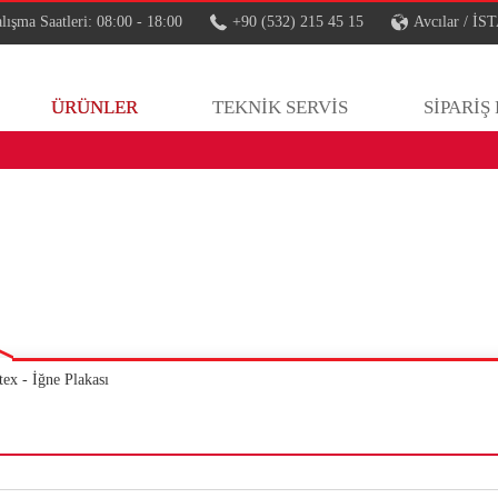
lışma Saatleri: 08:00 - 18:00
+90 (532) 215 45 15
Avcılar / 
ÜRÜNLER
TEKNİK SERVİS
SİPARİŞ
tex - İğne Plakası