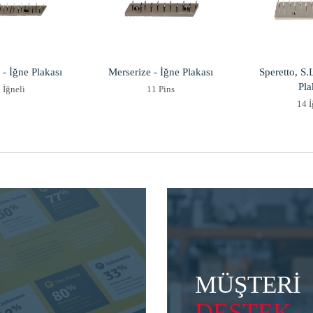
 İğne Plakası
Merserize - İğne Plakası
Speretto, S
Pla
 İğneli
11 Pins
14 İ
MÜŞTERİ
DESTEK