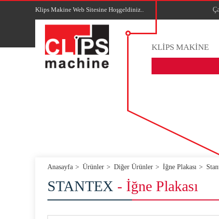
Klips Makine Web Sitesine Hoşgeldiniz..
Ça
KLİPS MAKİNE
Anasayfa
Ürünler
Diğer Ürünler
İğne Plakası
Stan
STANTEX
- İğne Plakası