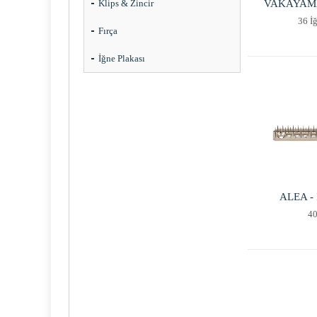
Klips & Zincir
VAKAYAMA -
36 İğ
Fırça
İğne Plakası
ALEA - 
40