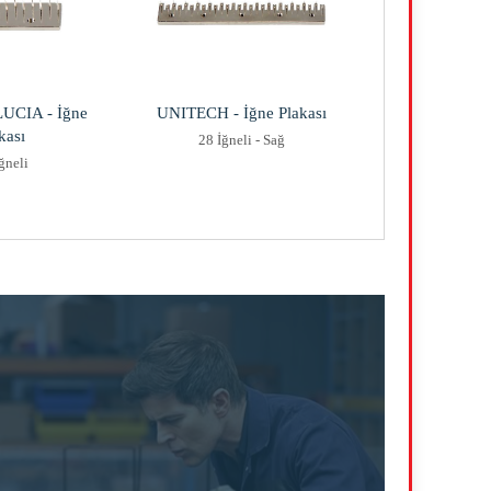
.LUCIA - İğne
UNITECH - İğne Plakası
kası
28 İğneli - Sağ
ğneli