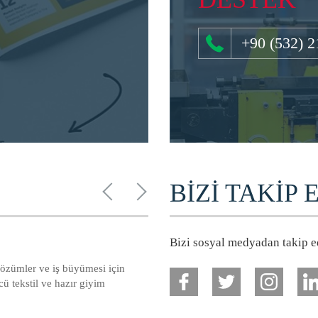
+90 (532) 2
BİZİ TAKİP 
Bizi sosyal medyadan takip ed
i çözümler ve iş büyümesi için
ncü tekstil ve hazır giyim