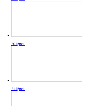
30 İğneli
21 İğneli