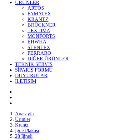
ÜRÜNLER
ARTOS
FAMATEX
KRANTZ
BRÜCKNER
TEXTIMA
MONFORTS
EHWHA
STENTEX
FERRARO
DİĞER
ÜRÜNLER
TEKNİK SERVİS
SİPARİŞ FORMU
DUYURULAR
İLETİŞİM
Anasayfa
Ürünler
Krantz
İğne Plakası
28 İğneli