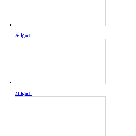
26 İğneli
21 İğneli