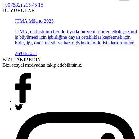
+90 (532) 215 45 15
DUYURULAR
ITMA Milano 2023
ITMA, endüstrinin her dört yılda bir yeni fikirler, etkili çözümle
iş büyümesi için işbirliğine dayalı ortaklıklar keşfetmek için
birleştiği, öncü tekstil ve hazır giyim teknolojisi platformudur.
26/04/2021
Detaylar >
BİZİ TAKİP EDİN
Bizi sosyal medyadan takip edebilirsiniz.