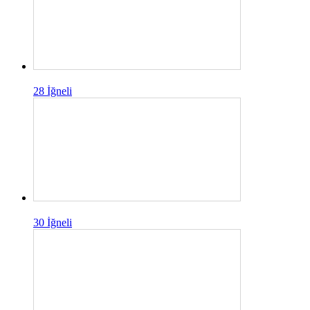
28 İğneli
30 İğneli