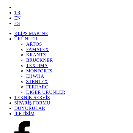
TR
EN
ES
KLİPS MAKİNE
ÜRÜNLER
ARTOS
FAMATEX
KRANTZ
BRÜCKNER
TEXTIMA
MONFORTS
EHWHA
STENTEX
FERRARO
DİĞER
ÜRÜNLER
TEKNİK SERVİS
SİPARİŞ FORMU
DUYURULAR
İLETİŞİM