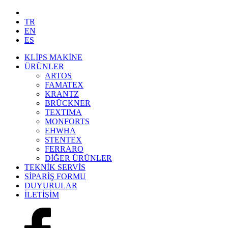
TR
EN
ES
KLİPS MAKİNE
ÜRÜNLER
ARTOS
FAMATEX
KRANTZ
BRÜCKNER
TEXTIMA
MONFORTS
EHWHA
STENTEX
FERRARO
DİĞER
ÜRÜNLER
TEKNİK SERVİS
SİPARİŞ FORMU
DUYURULAR
İLETİŞİM