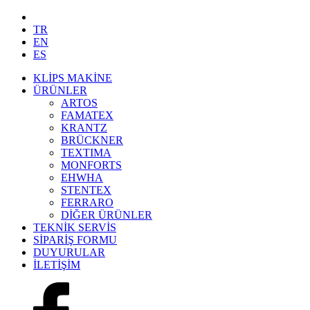
TR
EN
ES
KLİPS MAKİNE
ÜRÜNLER
ARTOS
FAMATEX
KRANTZ
BRÜCKNER
TEXTIMA
MONFORTS
EHWHA
STENTEX
FERRARO
DİĞER
ÜRÜNLER
TEKNİK SERVİS
SİPARİŞ FORMU
DUYURULAR
İLETİŞİM