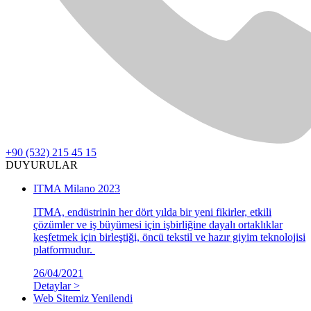
+90 (532) 215 45 15
DUYURULAR
ITMA Milano 2023
ITMA, endüstrinin her dört yılda bir yeni fikirler, etkili
çözümler ve iş büyümesi için işbirliğine dayalı ortaklıklar
keşfetmek için birleştiği, öncü tekstil ve hazır giyim teknolojisi
platformudur.
26/04/2021
Detaylar >
Web Sitemiz Yenilendi