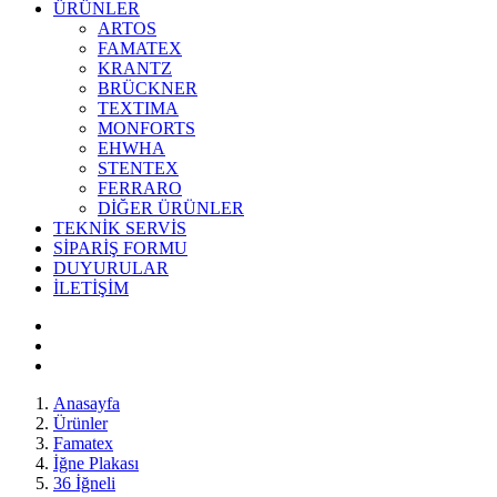
ÜRÜNLER
ARTOS
FAMATEX
KRANTZ
BRÜCKNER
TEXTIMA
MONFORTS
EHWHA
STENTEX
FERRARO
DİĞER
ÜRÜNLER
TEKNİK SERVİS
SİPARİŞ FORMU
DUYURULAR
İLETİŞİM
Anasayfa
Ürünler
Famatex
İğne Plakası
36 İğneli