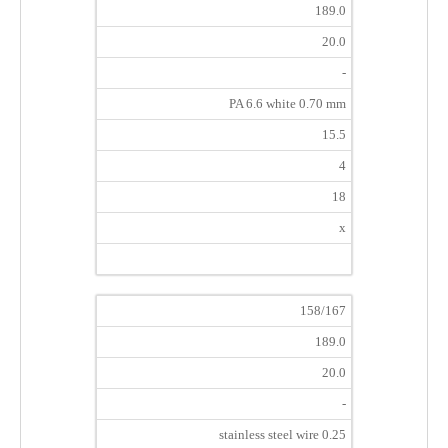
189.0
20.0
-
PA 6.6 white 0.70 mm
15.5
4
18
x
158/167
189.0
20.0
-
stainless steel wire 0.25