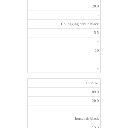
20.0
-
Chungking bristle black
15.5
4
10
x
158/167
189.0
20.0
-
horsehair black
15.5