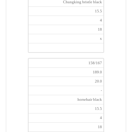
Chungking bristle black
15.5
4
18
x
158/167
189.0
20.0
-
horsehair black
15.5
4
18