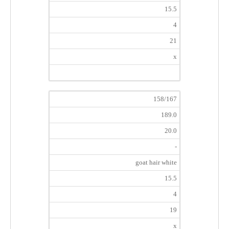
15.5
4
21
x
158/167
189.0
20.0
-
goat hair white
15.5
4
19
x