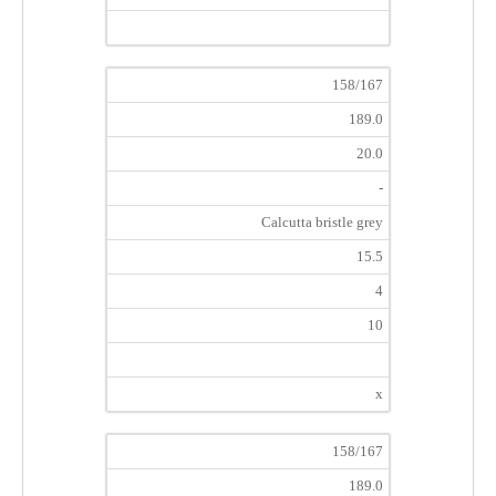
158/167
189.0
20.0
-
Calcutta bristle grey
15.5
4
10
x
158/167
189.0