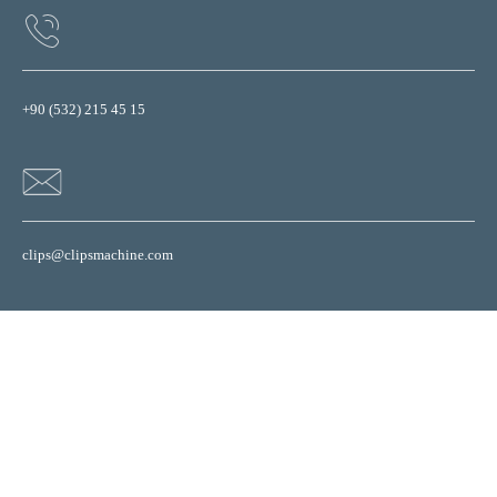
+90 (532) 215 45 15
clips@clipsmachine.com
Web sitemizdeki çerezleri (cookie) kullanıcı deneyimini artıran teknik
özellikleri desteklemek için kullanıyoruz. Detaylı bilgi için
tıklayınız.