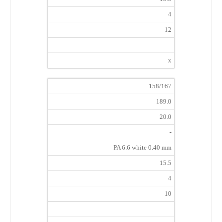
4
12
x
158/167
189.0
20.0
-
PA 6.6 white 0.40 mm
15.5
4
10