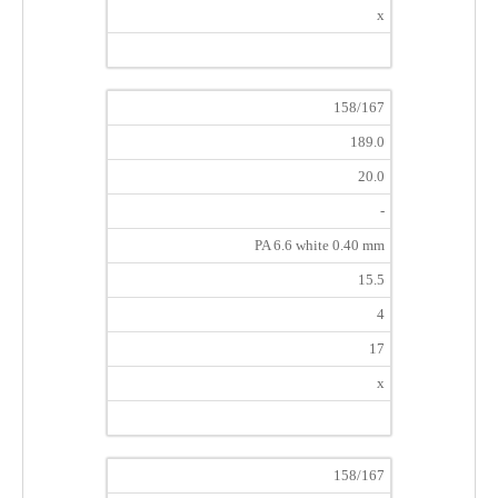
x
158/167
189.0
20.0
-
PA 6.6 white 0.40 mm
15.5
4
17
x
158/167