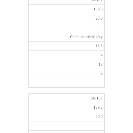
189.0
20.0
-
Calcutta bristle grey
15.5
4
18
x
158/167
189.0
20.0
-