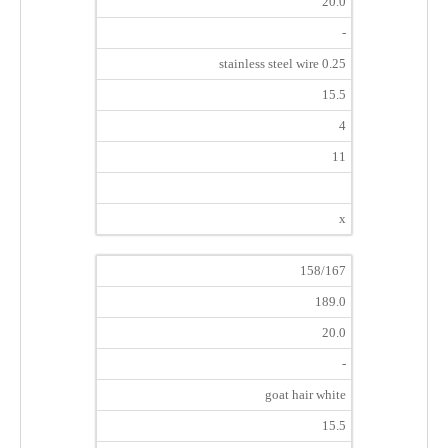
20.0
-
stainless steel wire 0.25
15.5
4
11
x
158/167
189.0
20.0
-
goat hair white
15.5