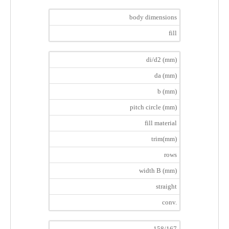
body dimensions
fill
di/d2 (mm)
da (mm)
b (mm)
pitch circle (mm)
fill material
trim(mm)
rows
width B (mm)
straight
conv.
158/167