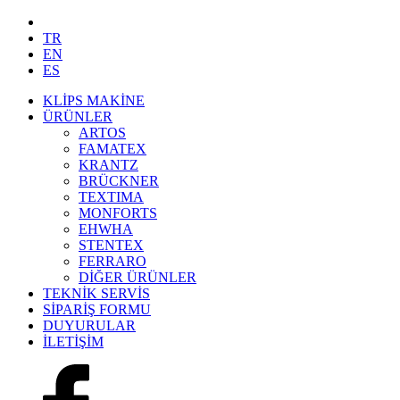
TR
EN
ES
KLİPS MAKİNE
ÜRÜNLER
ARTOS
FAMATEX
KRANTZ
BRÜCKNER
TEXTIMA
MONFORTS
EHWHA
STENTEX
FERRARO
DİĞER
ÜRÜNLER
TEKNİK SERVİS
SİPARİŞ FORMU
DUYURULAR
İLETİŞİM