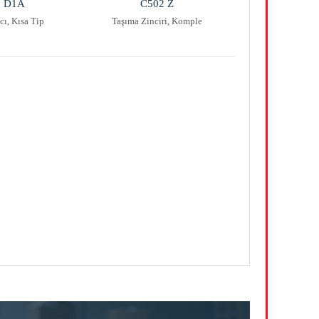
2 D1A
C502 Z
cı, Kısa Tip
Taşıma Zinciri, Komple