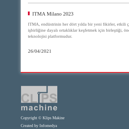
ITMA Milano 2023
ITMA, endüstrinin her dört yılda bir yeni fikirler, etkil
işbirliğine dayalı ortaklıklar keşfetmek için birleştiği, ö
teknolojisi platformudur.
26/04/2021
Copyright © Klips Makine
Created by
Infomedya