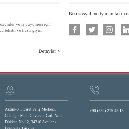
Bizi sosyal medyadan takip ed
i çözümler ve iş büyümesi için
ncü tekstil ve hazır giyim
Detaylar >
Aktim-3 Ticaret ve İş Merkezi,
+90 (532) 215 45 15
Cihangir Mah. Güvercin Cad. No:2
Dükkan No:12, 34310 Avcılar /
İstanbul / Türkiye