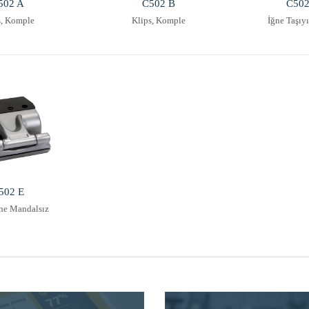
502 A
C502 B
C50
s, Komple
Klips, Komple
İğne Taşıyı
502 E
ğne Mandalsız