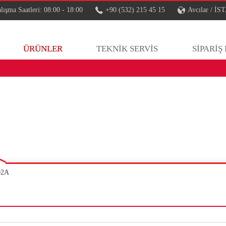
lışma Saatleri: 08:00 - 18:00
+90 (532) 215 45 15
Avcılar / 
ÜRÜNLER
TEKNİK SERVİS
SİPARİŞ
D2A