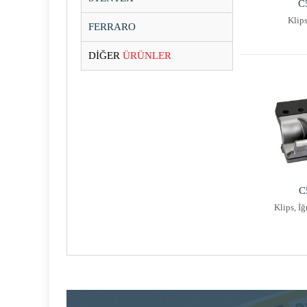
C
Klip
FERRARO
DİĞER
ÜRÜNLER
C
Klips, İ