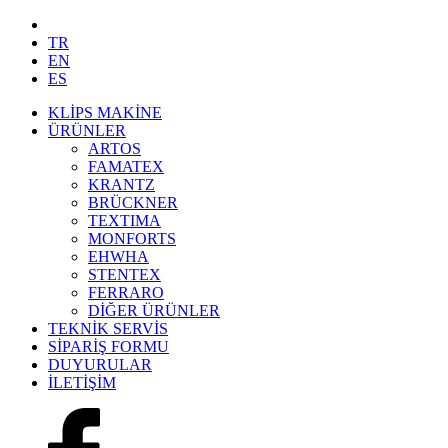
TR
EN
ES
KLİPS MAKİNE
ÜRÜNLER
ARTOS
FAMATEX
KRANTZ
BRÜCKNER
TEXTIMA
MONFORTS
EHWHA
STENTEX
FERRARO
DİĞER
ÜRÜNLER
TEKNİK SERVİS
SİPARİŞ FORMU
DUYURULAR
İLETİŞİM