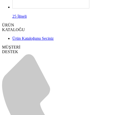
25 İğneli
ÜRÜN
KATALOĞU
Ürün Kataloğunu Seçiniz
MÜŞTERİ
DESTEK