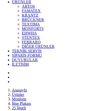
ÜRÜNLER
ARTOS
FAMATEX
KRANTZ
BRÜCKNER
TEXTIMA
MONFORTS
EHWHA
STENTEX
FERRARO
DİĞER
ÜRÜNLER
TEKNİK SERVİS
SİPARİŞ FORMU
DUYURULAR
İLETİŞİM
Anasayfa
Ürünler
Monforts
İğne Plakası
25 İğneli