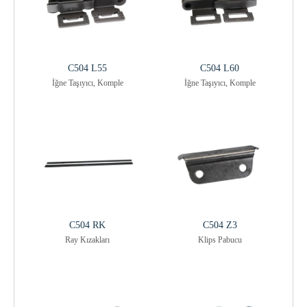
C504 L55
C504 L60
İğne Taşıyıcı, Komple
İğne Taşıyıcı, Komple
C504 RK
C504 Z3
Ray Kızakları
Klips Pabucu