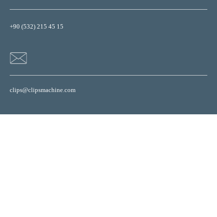
+90 (532) 215 45 15
clips@clipsmachine.com
Web sitemizdeki çerezleri (cookie) kullanıcı deneyimini artıran teknik
özellikleri desteklemek için kullanıyoruz. Detaylı bilgi için
tıklayınız.
Tamam