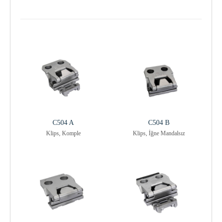
C504 A
C504 B
Klips, Komple
Klips, İğne Mandalsız