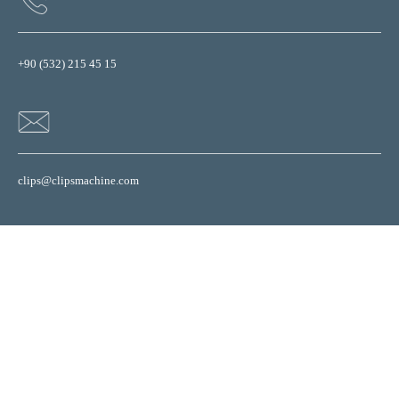
+90 (532) 215 45 15
clips@clipsmachine.com
Web sitemizdeki çerezleri (cookie) kullanıcı deneyimini artıran teknik
özellikleri desteklemek için kullanıyoruz. Detaylı bilgi için
tıklayınız.