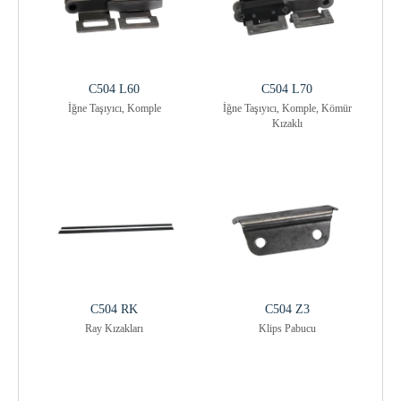
C504 L60
C504 L70
İğne Taşıyıcı, Komple
İğne Taşıyıcı, Komple, Kömür
Kızaklı
C504 RK
C504 Z3
Ray Kızakları
Klips Pabucu