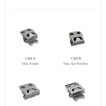
C504 A
C504 B
Klips, Komple
Klips, İğne Mandalsız