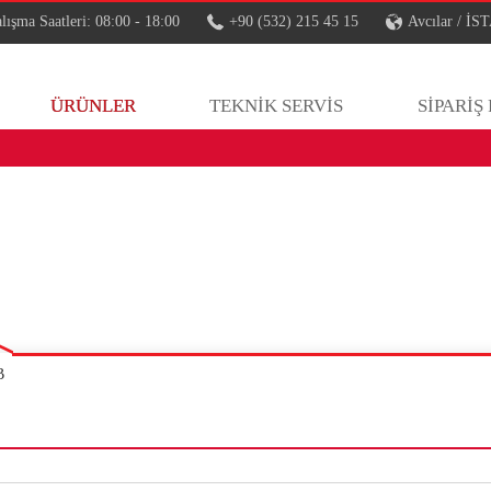
lışma Saatleri: 08:00 - 18:00
+90 (532) 215 45 15
Avcılar / 
ÜRÜNLER
TEKNİK SERVİS
SİPARİŞ
B