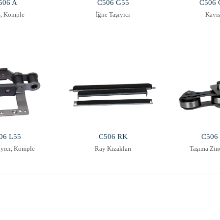
506 A
C506 G55
C506 
s, Komple
İğne Taşıyıcı
Kavis
06 L55
C506 RK
C506
ıyıcı, Komple
Ray Kızakları
Taşıma Zin