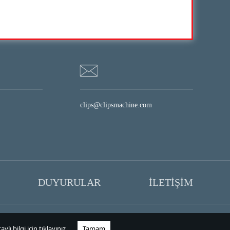
clips@clipsmachine.com
DUYURULAR
İLETİŞİM
ylı bilgi için
tıklayınız.
Tamam