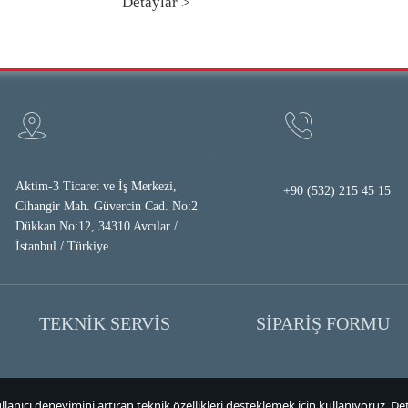
Detaylar >
Aktim-3 Ticaret ve İş Merkezi,
+90 (532) 215 45 15
Cihangir Mah. Güvercin Cad. No:2
Dükkan No:12, 34310 Avcılar /
İstanbul / Türkiye
TEKNİK SERVİS
SİPARİŞ FORMU
lanıcı deneyimini artıran teknik özellikleri desteklemek için kullanıyoruz. Deta