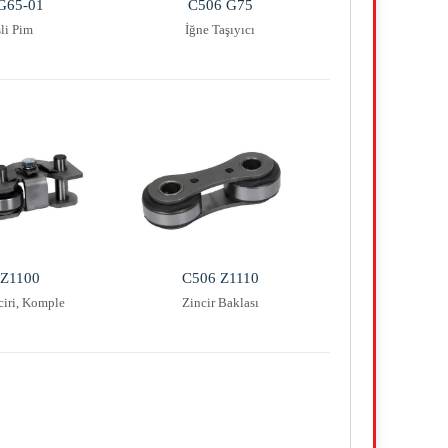
G65-01
C506 G75
li Pim
İğne Taşıyıcı
 Z1100
C506 Z1110
ciri, Komple
Zincir Baklası