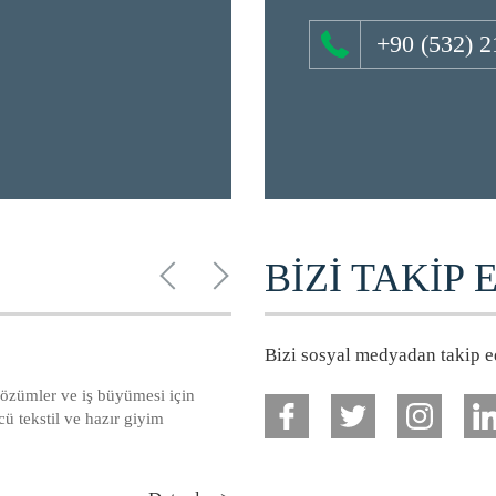
+90 (532) 2
BİZİ TAKİP 
Bizi sosyal medyadan takip ed
i çözümler ve iş büyümesi için
ncü tekstil ve hazır giyim