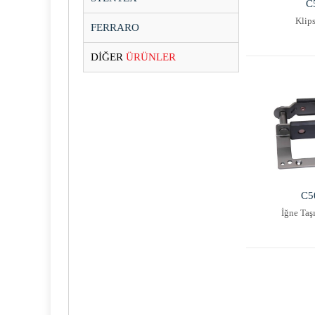
C
Klip
FERRARO
DİĞER
ÜRÜNLER
C5
İğne Taş