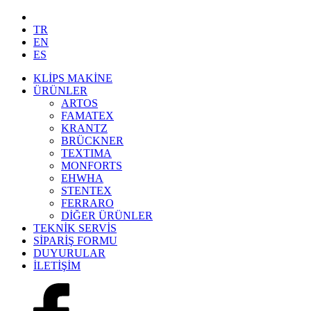
TR
EN
ES
KLİPS MAKİNE
ÜRÜNLER
ARTOS
FAMATEX
KRANTZ
BRÜCKNER
TEXTIMA
MONFORTS
EHWHA
STENTEX
FERRARO
DİĞER
ÜRÜNLER
TEKNİK SERVİS
SİPARİŞ FORMU
DUYURULAR
İLETİŞİM