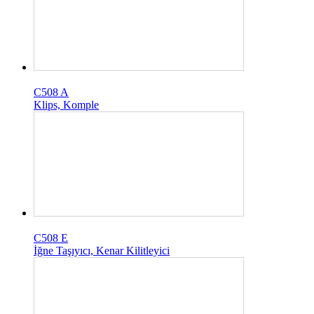
C508 A
Klips, Komple
C508 E
İğne Taşıyıcı, Kenar Kilitleyici