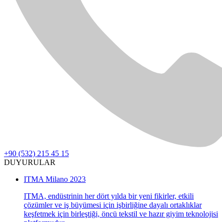
+90 (532) 215 45 15
DUYURULAR
ITMA Milano 2023
ITMA, endüstrinin her dört yılda bir yeni fikirler, etkili
çözümler ve iş büyümesi için işbirliğine dayalı ortaklıklar
keşfetmek için birleştiği, öncü tekstil ve hazır giyim teknolojisi