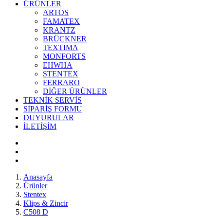
ÜRÜNLER
ARTOS
FAMATEX
KRANTZ
BRÜCKNER
TEXTIMA
MONFORTS
EHWHA
STENTEX
FERRARO
DİĞER
ÜRÜNLER
TEKNİK SERVİS
SİPARİŞ FORMU
DUYURULAR
İLETİŞİM
Anasayfa
Ürünler
Stentex
Klips & Zincir
C508 D