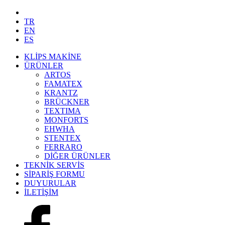
TR
EN
ES
KLİPS MAKİNE
ÜRÜNLER
ARTOS
FAMATEX
KRANTZ
BRÜCKNER
TEXTIMA
MONFORTS
EHWHA
STENTEX
FERRARO
DİĞER
ÜRÜNLER
TEKNİK SERVİS
SİPARİŞ FORMU
DUYURULAR
İLETİŞİM