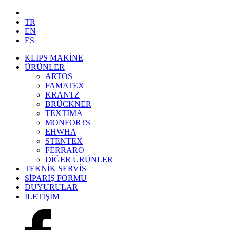
TR
EN
ES
KLİPS MAKİNE
ÜRÜNLER
ARTOS
FAMATEX
KRANTZ
BRÜCKNER
TEXTIMA
MONFORTS
EHWHA
STENTEX
FERRARO
DİĞER
ÜRÜNLER
TEKNİK SERVİS
SİPARİŞ FORMU
DUYURULAR
İLETİŞİM