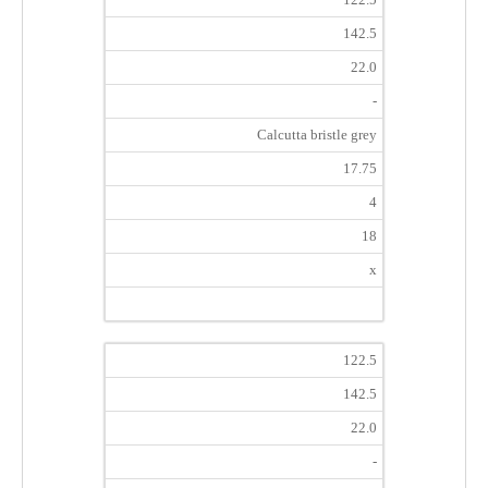
142.5
22.0
-
Calcutta bristle grey
17.75
4
18
x
122.5
142.5
22.0
-