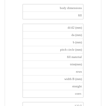
body dimensions
fill
di/d2 (mm)
da (mm)
b (mm)
pitch circle (mm)
fill material
trim(mm)
rows
width B (mm)
straight
conv.
122.5