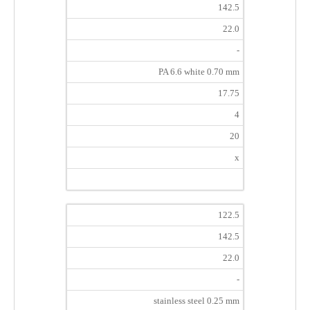
142.5
22.0
-
PA 6.6 white 0.70 mm
17.75
4
20
x
122.5
142.5
22.0
-
stainless steel 0.25 mm