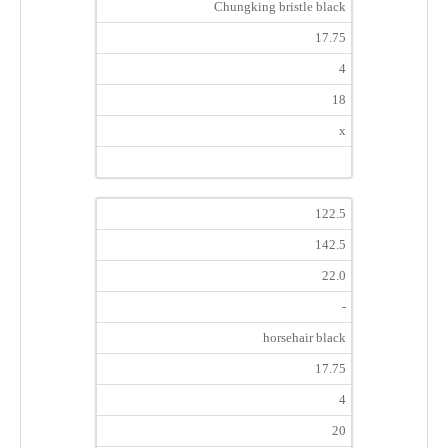
Chungking bristle black
17.75
4
18
x
122.5
142.5
22.0
-
horsehair black
17.75
4
20