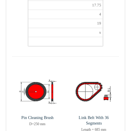
17.75
4
19
x
Pin Cleaning Brush
Link Belt With 36
Segments
D=250 mm
Length = 685 mm