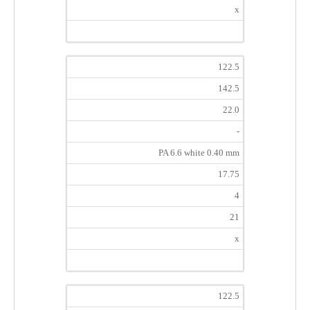
x
122.5
142.5
22.0
-
PA 6.6 white 0.40 mm
17.75
4
21
x
122.5