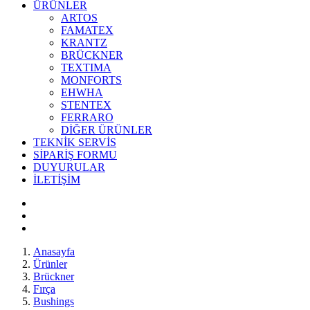
ÜRÜNLER
ARTOS
FAMATEX
KRANTZ
BRÜCKNER
TEXTIMA
MONFORTS
EHWHA
STENTEX
FERRARO
DİĞER
ÜRÜNLER
TEKNİK SERVİS
SİPARİŞ FORMU
DUYURULAR
İLETİŞİM
Anasayfa
Ürünler
Brückner
Fırça
Bushings