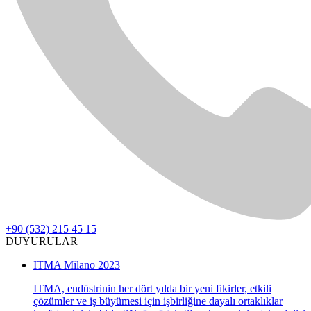
+90 (532) 215 45 15
DUYURULAR
ITMA Milano 2023
ITMA, endüstrinin her dört yılda bir yeni fikirler, etkili
çözümler ve iş büyümesi için işbirliğine dayalı ortaklıklar