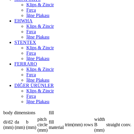
Klips & Zincir
Fırça
İğne Plakası
EHWHA
Klips & Zincir
Fırça
İğne Plakası
STENTEX
Klips & Zincir
Fırça
İğne Plakası
FERRARO
Klips & Zincir
Fırça
İğne Plakası
DİĞER
ÜRÜNLER
Klips & Zincir
Fırça
İğne Plakası
body dimensions
fill
pitch
width
di/d2
da
b
fill
circle
trim(mm)
rows
B
straight
conv.
(mm)
(mm)
(mm)
material
(mm)
(mm)