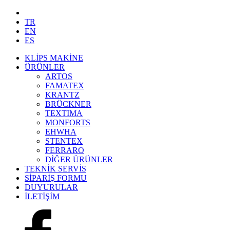
TR
EN
ES
KLİPS MAKİNE
ÜRÜNLER
ARTOS
FAMATEX
KRANTZ
BRÜCKNER
TEXTIMA
MONFORTS
EHWHA
STENTEX
FERRARO
DİĞER
ÜRÜNLER
TEKNİK SERVİS
SİPARİŞ FORMU
DUYURULAR
İLETİŞİM