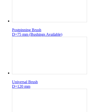
Postpinning Brush
D=75 mm (Bushings Available)
Universal Brush
D=120 mm