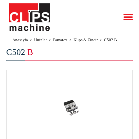
Anasayfa
Ürünler
Famatex
Klips & Zincir
C502 B
C502
B