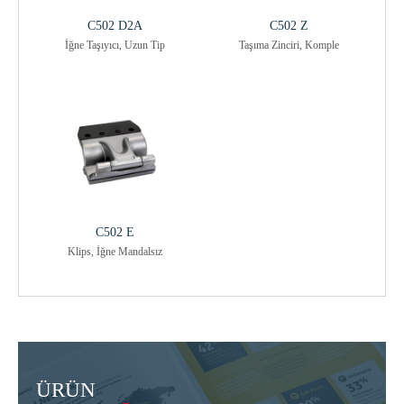
C502 D2A
C502 Z
İğne Taşıyıcı, Uzun Tip
Taşıma Zinciri, Komple
C502 E
Klips, İğne Mandalsız
ÜRÜN