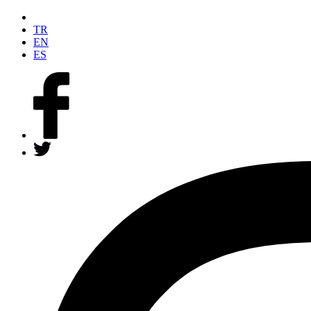
TR
EN
ES